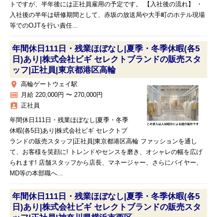
トですが、半年後には正社員雇用の予定です。 【入社後の流れ】 ・
入社後の半年は研修期間として、赤坂の放送局や大手町のホテル現場
等でのOJTを行い責任...
年間休日111日・残業ほぼなし|夏季・冬季休暇(各5
日)あり|株式会社ビギ セレクトブランドの販売スタ
ッフ|正社員|東京都港区高輪
place
高輪ゲートウェイ駅
money
月給 220,000円 〜 270,000円
assignment_ind
正社員
年間休日111日・残業ほぼなし|夏季・冬季
休暇(各5日)あり|株式会社ビギ セレクトブ
ランドの販売スタッフ|正社員|東京都港区高輪 ファッションを通し
て、お客様を笑顔に! トレンドやセンスを磨き、オシャレの幅を広げ
られます! 店舗スタッフから店長、マネージャー、さらにバイヤー、
MD等の本部職へ...
年間休日111日・残業ほぼなし|夏季・冬季休暇(各5
日)あり|株式会社ビギ セレクトブランドの販売スタ