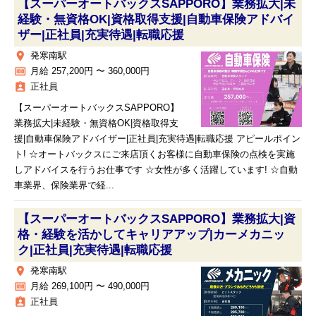
【スーパーオートバックスSAPPORO】業務拡大|未
経験・無資格OK|資格取得支援|自動車保険アドバイ
ザー|正社員|充実待遇|転職応援
place
発寒南駅
money
月給 257,200円 〜 360,000円
assignment_ind
正社員
【スーパーオートバックスSAPPORO】
業務拡大|未経験・無資格OK|資格取得支
援|自動車保険アドバイザー|正社員|充実待遇|転職応援 アピールポイン
ト! ☆オートバックスにご来店頂くお客様に自動車保険の点検を実施
しアドバイスを行うお仕事です ☆女性が多く活躍しています! ☆自動
車業界、保険業界で経...
【スーパーオートバックスSAPPORO】業務拡大|資
格・経験を活かしてキャリアアップ|カーメカニッ
ク|正社員|充実待遇|転職応援
place
発寒南駅
money
月給 269,100円 〜 490,000円
assignment_ind
正社員