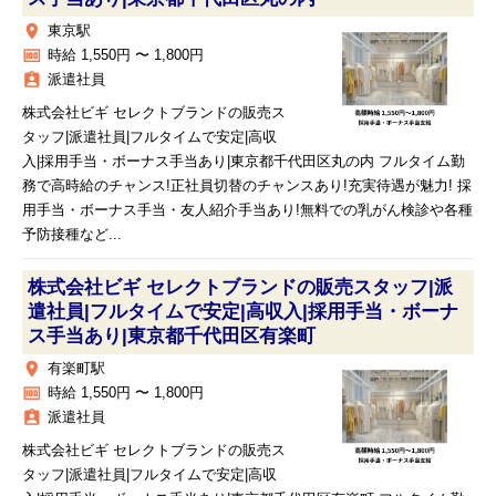
place
東京駅
money
時給 1,550円 〜 1,800円
assignment_ind
派遣社員
株式会社ビギ セレクトブランドの販売ス
タッフ|派遣社員|フルタイムで安定|高収
入|採用手当・ボーナス手当あり|東京都千代田区丸の内 フルタイム勤
務で高時給のチャンス!正社員切替のチャンスあり!充実待遇が魅力! 採
用手当・ボーナス手当・友人紹介手当あり!無料での乳がん検診や各種
予防接種など...
株式会社ビギ セレクトブランドの販売スタッフ|派
遣社員|フルタイムで安定|高収入|採用手当・ボーナ
ス手当あり|東京都千代田区有楽町
place
有楽町駅
money
時給 1,550円 〜 1,800円
assignment_ind
派遣社員
株式会社ビギ セレクトブランドの販売ス
タッフ|派遣社員|フルタイムで安定|高収