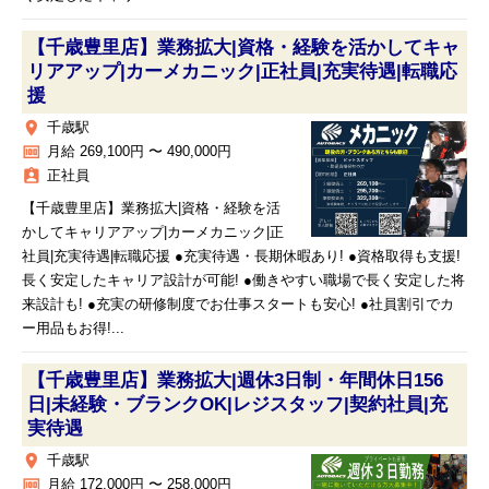
【千歳豊里店】業務拡大|資格・経験を活かしてキャ
リアアップ|カーメカニック|正社員|充実待遇|転職応
援
place
千歳駅
money
月給 269,100円 〜 490,000円
assignment_ind
正社員
【千歳豊里店】業務拡大|資格・経験を活
かしてキャリアアップ|カーメカニック|正
社員|充実待遇|転職応援 ●充実待遇・長期休暇あり! ●資格取得も支援!
長く安定したキャリア設計が可能! ●働きやすい職場で長く安定した将
来設計も! ●充実の研修制度でお仕事スタートも安心! ●社員割引でカ
ー用品もお得!...
【千歳豊里店】業務拡大|週休3日制・年間休日156
日|未経験・ブランクOK|レジスタッフ|契約社員|充
実待遇
place
千歳駅
money
月給 172,000円 〜 258,000円