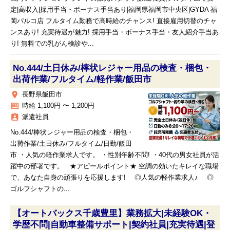
定|高収入|採用手当・ボーナス手当あり|福岡県福岡市中央区|GYDA 福
岡パルコ店 フルタイム勤務で高時給のチャンス! 直接雇用切替のチャ
ンスあり! 充実待遇が魅力! 採用手当・ボーナス手当・友人紹介手当あ
り! 無料での乳がん検診や...
No.444/土日休み/棒状レジャー用品の検査・梱包・
出荷作業/フルタイム/軽作業/飯田市
place
長野県飯田市
money
時給 1,100円 〜 1,200円
assignment_ind
派遣社員
No.444/棒状レジャー用品の検査・梱包・
出荷作業/土日休み/フルタイム/日勤/飯田
市 ・人気の軽作業求人です。 ・性別年齢不問! ・40代の男女社員が活
躍中の部署です。 ★アピールポイント★ 空調の効いたキレイな職場
で、あなた自身の頑張りを応援します! ◎人気の軽作業求人♪ ◎
ゴルフシャフトの...
【オートバックス千歳豊里】業務拡大|未経験OK・
学歴不問|自動車整備サポート|契約社員|充実待遇|登