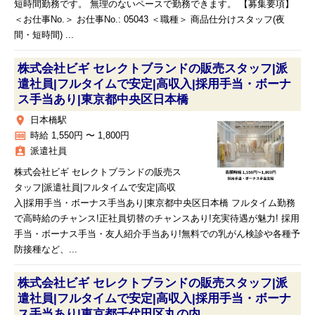
短時間勤務です。 無理のないペースで勤務できます。 【募集要項】
＜お仕事No.＞ お仕事No.: 05043 ＜職種＞ 商品仕分けスタッフ(夜
間・短時間) ...
株式会社ビギ セレクトブランドの販売スタッフ|派
遣社員|フルタイムで安定|高収入|採用手当・ボーナ
ス手当あり|東京都中央区日本橋
place
日本橋駅
money
時給 1,550円 〜 1,800円
assignment_ind
派遣社員
株式会社ビギ セレクトブランドの販売ス
タッフ|派遣社員|フルタイムで安定|高収
入|採用手当・ボーナス手当あり|東京都中央区日本橋 フルタイム勤務
で高時給のチャンス!正社員切替のチャンスあり!充実待遇が魅力! 採用
手当・ボーナス手当・友人紹介手当あり!無料での乳がん検診や各種予
防接種など、...
株式会社ビギ セレクトブランドの販売スタッフ|派
遣社員|フルタイムで安定|高収入|採用手当・ボーナ
ス手当あり|東京都千代田区丸の内