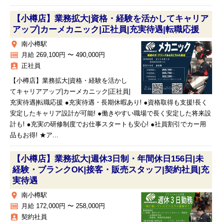
【小樽店】業務拡大|資格・経験を活かしてキャリア
アップ|カーメカニック|正社員|充実待遇|転職応援
place
南小樽駅
money
月給 269,100円 〜 490,000円
assignment_ind
正社員
【小樽店】業務拡大|資格・経験を活かし
てキャリアアップ|カーメカニック|正社員|
充実待遇|転職応援 ●充実待遇・長期休暇あり! ●資格取得も支援!長く
安定したキャリア設計が可能! ●働きやすい職場で長く安定した将来設
計も! ●充実の研修制度でお仕事スタートも安心! ●社員割引でカー用
品もお得! ★ア...
【小樽店】業務拡大|週休3日制・年間休日156日|未
経験・ブランクOK|接客・販売スタッフ|契約社員|充
実待遇
place
南小樽駅
money
月給 172,000円 〜 258,000円
assignment_ind
契約社員