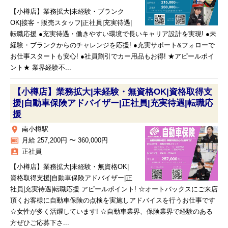
【小樽店】業務拡大|未経験・ブランク
OK|接客・販売スタッフ|正社員|充実待遇|
転職応援 ●充実待遇・働きやすい環境で長いキャリア設計を実現! ●未
経験・ブランクからのチャレンジを応援! ●充実サポート&フォローで
お仕事スタートも安心! ●社員割引でカー用品もお得! ★アピールポイ
ント★ 業界経験不...
【小樽店】業務拡大|未経験・無資格OK|資格取得支
援|自動車保険アドバイザー|正社員|充実待遇|転職応
援
place
南小樽駅
money
月給 257,200円 〜 360,000円
assignment_ind
正社員
【小樽店】業務拡大|未経験・無資格OK|
資格取得支援|自動車保険アドバイザー|正
社員|充実待遇|転職応援 アピールポイント! ☆オートバックスにご来店
頂くお客様に自動車保険の点検を実施しアドバイスを行うお仕事です
☆女性が多く活躍しています! ☆自動車業界、保険業界で経験のある
方ぜひご応募下さ...