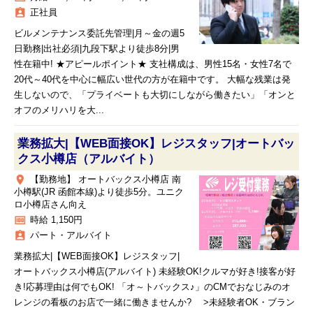
assignment_ind
正社員
ビルメンテナンス委託先管理|月～金の週5
日勤務|出社必須|九段下駅より徒歩8分|男
性在籍中! ★アピールポイント★ 支社構成は、男性15名・女性7名で
20代～40代を中心に幅広い世代の方が在籍中です。 大幅な残業は発
生しないので、「プライベートも大切にしながら働きたい」「オンと
オフのメリハリを大...
業務拡大|【WEB面接OK】レジスタッフ|オートバッ
クス小樽店（アルバイト）
place
【勤務地】 オートバックス小樽店 南
小樽駅(JR 函館本線)より徒歩5分。ユニク
ロ小樽店さん向え
money
時給 1,150円
assignment_ind
パート・アルバイト
業務拡大|【WEB面接OK】レジスタッフ|
オートバックス小樽店(アルバイト) 未経験OK!クルマが好き!接客が好
き!応募理由は何でもOK! 「オ～トバックス♪」のCMでおなじみのオ
レンジの看板のお店で一緒に働きませんか? >未経験者OK・ブラン