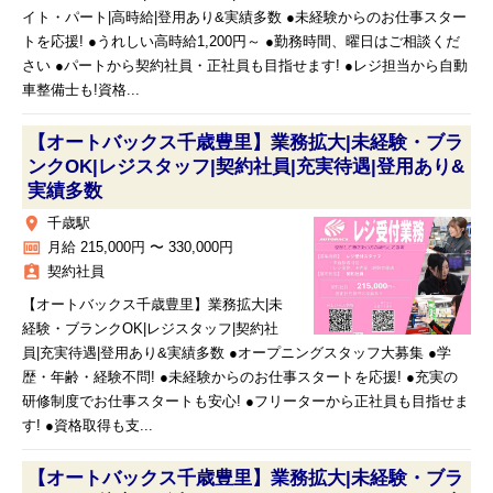
イト・パート|高時給|登用あり&実績多数 ●未経験からのお仕事スター
トを応援! ●うれしい高時給1,200円～ ●勤務時間、曜日はご相談くだ
さい ●パートから契約社員・正社員も目指せます! ●レジ担当から自動
車整備士も!資格...
【オートバックス千歳豊里】業務拡大|未経験・ブラ
ンクOK|レジスタッフ|契約社員|充実待遇|登用あり&
実績多数
place
千歳駅
money
月給 215,000円 〜 330,000円
assignment_ind
契約社員
【オートバックス千歳豊里】業務拡大|未
経験・ブランクOK|レジスタッフ|契約社
員|充実待遇|登用あり&実績多数 ●オープニングスタッフ大募集 ●学
歴・年齢・経験不問! ●未経験からのお仕事スタートを応援! ●充実の
研修制度でお仕事スタートも安心! ●フリーターから正社員も目指せま
す! ●資格取得も支...
【オートバックス千歳豊里】業務拡大|未経験・ブラ