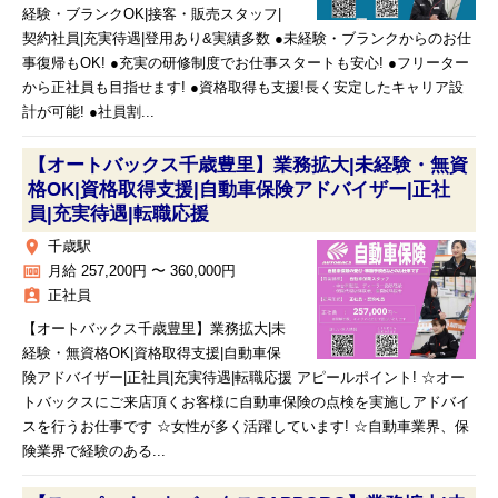
経験・ブランクOK|接客・販売スタッフ|
契約社員|充実待遇|登用あり&実績多数 ●未経験・ブランクからのお仕
事復帰もOK! ●充実の研修制度でお仕事スタートも安心! ●フリーター
から正社員も目指せます! ●資格取得も支援!長く安定したキャリア設
計が可能! ●社員割...
【オートバックス千歳豊里】業務拡大|未経験・無資
格OK|資格取得支援|自動車保険アドバイザー|正社
員|充実待遇|転職応援
place
千歳駅
money
月給 257,200円 〜 360,000円
assignment_ind
正社員
【オートバックス千歳豊里】業務拡大|未
経験・無資格OK|資格取得支援|自動車保
険アドバイザー|正社員|充実待遇|転職応援 アピールポイント! ☆オー
トバックスにご来店頂くお客様に自動車保険の点検を実施しアドバイ
スを行うお仕事です ☆女性が多く活躍しています! ☆自動車業界、保
険業界で経験のある...