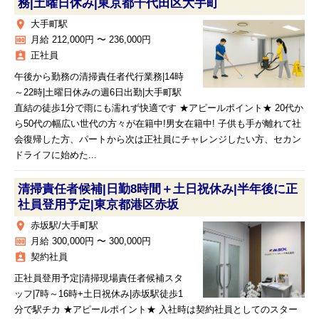
務|土曜日休み|東京都千代田区大手町
place
大手町駅
money
月給 212,000円 〜 236,000円
assignment_ind
正社員
午後から勤務の清掃責任者代行業務|14時
～22時|土曜日休みの週6日出勤|大手町駅
直結の徒歩1分で雨にも濡れず快適です ★アピールポイント★ 20代か
ら50代の幅広い世代の方々が在籍中!男女在籍中! 子供も手が離れて社
会復帰した方、パートから次は正社員にチャレンジしたい方、セカン
ドライフに始めた...
清掃責任者候補|日勤8時間＋土日祝休み|半年後に正
社員登用予定|東京都港区赤坂
place
赤坂駅/大手町駅
money
月給 300,000円 〜 300,000円
assignment_ind
契約社員
正社員登用予定|清掃現場責任者候補スタ
ッフ|7時～16時+土日祝休み|赤坂駅徒歩1
分で駅チカ ★アピールポイント★ 入社時は契約社員としてのスター