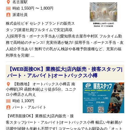
place
名古屋駅
money
時給 1,550円 〜 1,800円
assignment_ind
派遣社員
株式会社ビギ セレクトブランドの販売ス
タッフ|派遣社員|フルタイムで安定|高収
入|採用手当・ボーナス手当あり|愛知県名古屋市中村区 フルタイム勤
務で高時給のチャンス! 充実待遇が魅力! 採用手当・ボーナス手当・友
人紹介手当あり! 無料での乳がん検診や各種予防接種など、充実の福
利厚生を完備! ...
【WEB面接OK】業務拡大|店内販売・接客スタッフ|
パート・アルバイト|オートバックス小樽
place
【勤務地】 オートバックス小樽店 南
小樽駅(JR 函館本線)より徒歩5分。ユニク
ロ小樽店さん向え
money
時給 1,100円
assignment_ind
パート・アルバイト
【WEB面接OK】業務拡大|店内販売・接
客スタッフ|パート・アルバイト|オートバックス小樽 幅広い年齢層が
活躍中!経験も年齢も不問です! コマーシャルでもお馴染みの「オ～ト