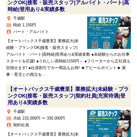
ンクOK|接客・販売スタッフ|アルバイト・パート|高
時給|登用あり&実績多数
place
千歳駅
money
時給 1,150円
assignment_ind
パート・アルバイト
【オートバックス千歳豊里】業務拡大|未
経験・ブランクOK|接客・販売スタッフ|
アルバイト・パート|高時給|登用あり&実績多数 ●未経験からのお仕事
スタートを応援! ●うれしい高時給1150円～ ●フリーターから正社員も
目指せます! ●社員割引でカー用品もお得! ★アピールポイント★ 家
事・育児との両立を...
【オートバックス千歳豊里】業務拡大|未経験・ブラ
ンクOK|接客・販売スタッフ|契約社員|充実待遇|登
用あり&実績多数
place
千歳駅
money
月給 215,000円 〜 330,000円
assignment_ind
契約社員
【オートバックス千歳豊里】業務拡大|未