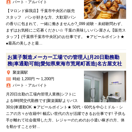
assignment_ind
パート・アルバイト
【マロンド蘇我店】千葉市中央区の販売
スタッフ パンが好きな方、大歓迎!パン
の香りに包まれて、一緒に働きませんか?_099 経験・未経験問わず、
まずはお気軽にご応募ください☆ 千葉の美味しいパン屋さん【販売ス
タッフ】(千葉県千葉市中央区)のお仕事です。 ★アピールポイント★
●最高の美しさと最...
お菓子製造メーカー工場での管理人|月20日勤務勤
務|車通勤可能|愛知県東海市荒尾町甚造|名古屋支社
place
聚楽園駅
money
時給 1,200円 〜 1,200円
assignment_ind
パート・アルバイト
月20日出勤の工場内管理人業務|シフトに
よる8時間交代勤務です|聚楽園駅よりバス
30分|車通勤OK ★アピールポイント★ 50代・60代を中心ミドル・シ
ニアの方々が在籍中! 幅広い世代の方が活躍できるお仕事です! 子供も
手が離れて社会復帰した方、レジャーのためのお小遣い稼ぎの方、体
を動かすことが好...