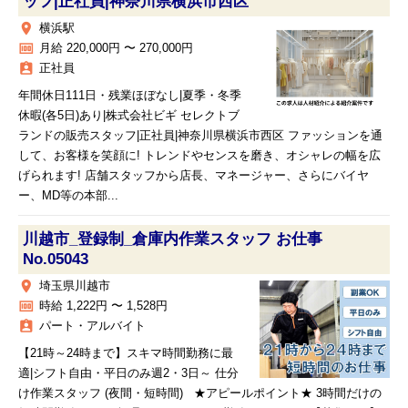
ッフ|正社員|神奈川県横浜市西区
place
横浜駅
money
月給 220,000円 〜 270,000円
assignment_ind
正社員
年間休日111日・残業ほぼなし|夏季・冬季
休暇(各5日)あり|株式会社ビギ セレクトブ
ランドの販売スタッフ|正社員|神奈川県横浜市西区 ファッションを通
して、お客様を笑顔に! トレンドやセンスを磨き、オシャレの幅を広
げられます! 店舗スタッフから店長、マネージャー、さらにバイヤ
ー、MD等の本部...
川越市_登録制_倉庫内作業スタッフ お仕事
No.05043
place
埼玉県川越市
money
時給 1,222円 〜 1,528円
assignment_ind
パート・アルバイト
【21時～24時まで】スキマ時間勤務に最
適|シフト自由・平日のみ週2・3日～ 仕分
け作業スタッフ (夜間・短時間) ★アピールポイント★ 3時間だけの