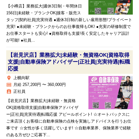
【小樽店】業務拡大|週休3日制・年間休日
156日|未経験・ブランクOK|接客・販売ス
タッフ|契約社員|充実待遇 ●週休3日制の新しい雇用形態!プライベート
充実! ●未経験・ブランクからのお仕事復帰もOK! ●充実の研修制度で
お仕事スタートも安心! ●資格取得も支援!長く安定したキャリア設計
が可能! ●社員...
【岩見沢店】業務拡大|未経験・無資格OK|資格取得
支援|自動車保険アドバイザー|正社員|充実待遇|転職
応援
place
上幌向駅
money
月給 257,200円 〜 360,000円
assignment_ind
正社員
【岩見沢店】業務拡大|未経験・無資格
OK|資格取得支援|自動車保険アドバイザ
ー|正社員|充実待遇|転職応援 アピールポイント! ☆オートバックスに
ご来店頂くお客様に自動車保険の点検を実施しアドバイスを行うお仕
事です ☆女性が多く活躍しています! ☆自動車業界、保険業界で経験
のある方ぜひご応募下...