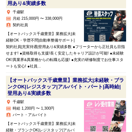
用あり&実績多数
place
千歳駅
money
月給 215,000円 〜 338,000円
assignment_ind
契約社員
【オートバックス千歳豊里】業務拡大|未
経験OK・学歴不問|自動車整備サポート|
契約社員|充実待遇|登用あり&実績多数 ●フリーターから正社員も目指
せます! ●資格取得も支援!長く安定したキャリア設計が可能! ●未経験
OK!異業界&異業種からの転職も応援! ●充実の研修制度でお仕事スタ
ートも安心! ●社員...
【オートバックス千歳豊里】業務拡大|未経験・ブラ
ンクOK|レジスタッフ|アルバイト・パート|高時給|
登用あり&実績多数
place
千歳駅
money
時給 1,200円 〜 1,300円
assignment_ind
パート・アルバイト
【オートバックス千歳豊里】業務拡大|未
経験・ブランクOK|レジスタッフ|アルバ