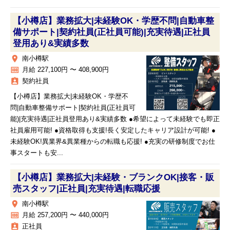
【小樽店】業務拡大|未経験OK・学歴不問|自動車整
備サポート|契約社員(正社員可能)|充実待遇|正社員
登用あり&実績多数
place
南小樽駅
money
月給 227,100円 〜 408,900円
assignment_ind
契約社員
【小樽店】業務拡大|未経験OK・学歴不
問|自動車整備サポート|契約社員(正社員可
能)|充実待遇|正社員登用あり&実績多数 ●希望によって未経験でも即正
社員雇用可能! ●資格取得も支援!長く安定したキャリア設計が可能! ●
未経験OK!異業界&異業種からの転職も応援! ●充実の研修制度でお仕
事スタートも安...
【小樽店】業務拡大|未経験・ブランクOK|接客・販
売スタッフ|正社員|充実待遇|転職応援
place
南小樽駅
money
月給 257,200円 〜 440,000円
assignment_ind
正社員