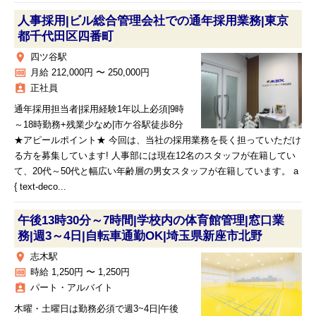
人事採用|ビル総合管理会社での通年採用業務|東京
都千代田区四番町
place
四ツ谷駅
money
月給 212,000円 〜 250,000円
assignment_ind
正社員
通年採用担当者|採用経験1年以上必須|9時
～18時勤務+残業少なめ|市ケ谷駅徒歩8分
★アピールポイント★ 今回は、当社の採用業務を長く担っていただけ
る方を募集しています! 人事部には現在12名のスタッフが在籍してい
て、20代～50代と幅広い年齢層の男女スタッフが在籍しています。 a
{ text-deco...
午後13時30分～7時間|学校内の体育館管理|窓口業
務|週3～4日|自転車通勤OK|埼玉県新座市北野
place
志木駅
money
時給 1,250円 〜 1,250円
assignment_ind
パート・アルバイト
木曜・土曜日は勤務必須で週3~4日|午後