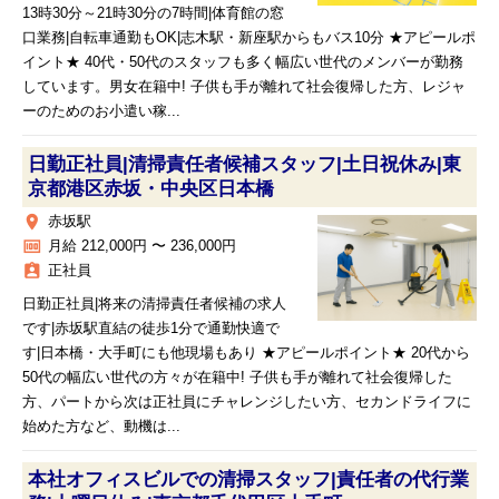
13時30分～21時30分の7時間|体育館の窓
口業務|自転車通勤もOK|志木駅・新座駅からもバス10分 ★アピールポ
イント★ 40代・50代のスタッフも多く幅広い世代のメンバーが勤務
しています。男女在籍中! 子供も手が離れて社会復帰した方、レジャ
ーのためのお小遣い稼...
日勤正社員|清掃責任者候補スタッフ|土日祝休み|東
京都港区赤坂・中央区日本橋
place
赤坂駅
money
月給 212,000円 〜 236,000円
assignment_ind
正社員
日勤正社員|将来の清掃責任者候補の求人
です|赤坂駅直結の徒歩1分で通勤快適で
す|日本橋・大手町にも他現場もあり ★アピールポイント★ 20代から
50代の幅広い世代の方々が在籍中! 子供も手が離れて社会復帰した
方、パートから次は正社員にチャレンジしたい方、セカンドライフに
始めた方など、動機は...
本社オフィスビルでの清掃スタッフ|責任者の代行業