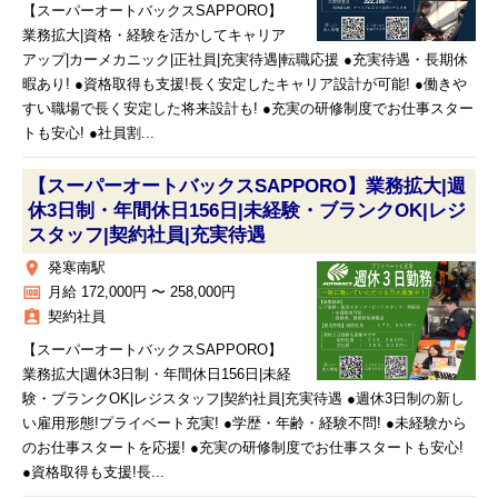
【スーパーオートバックスSAPPORO】
業務拡大|資格・経験を活かしてキャリア
アップ|カーメカニック|正社員|充実待遇|転職応援 ●充実待遇・長期休
暇あり! ●資格取得も支援!長く安定したキャリア設計が可能! ●働きや
すい職場で長く安定した将来設計も! ●充実の研修制度でお仕事スター
トも安心! ●社員割...
【スーパーオートバックスSAPPORO】業務拡大|週
休3日制・年間休日156日|未経験・ブランクOK|レジ
スタッフ|契約社員|充実待遇
place
発寒南駅
money
月給 172,000円 〜 258,000円
assignment_ind
契約社員
【スーパーオートバックスSAPPORO】
業務拡大|週休3日制・年間休日156日|未経
験・ブランクOK|レジスタッフ|契約社員|充実待遇 ●週休3日制の新し
い雇用形態!プライベート充実! ●学歴・年齢・経験不問! ●未経験から
のお仕事スタートを応援! ●充実の研修制度でお仕事スタートも安心!
●資格取得も支援!長...