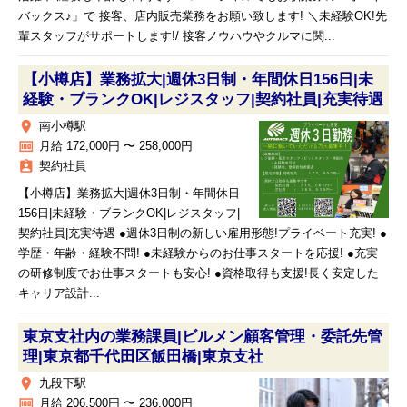
バックス♪」で 接客、店内販売業務をお願い致します! ＼未経験OK!先
輩スタッフがサポートします!/ 接客ノウハウやクルマに関...
【小樽店】業務拡大|週休3日制・年間休日156日|未
経験・ブランクOK|レジスタッフ|契約社員|充実待遇
place
南小樽駅
money
月給 172,000円 〜 258,000円
assignment_ind
契約社員
【小樽店】業務拡大|週休3日制・年間休日
156日|未経験・ブランクOK|レジスタッフ|
契約社員|充実待遇 ●週休3日制の新しい雇用形態!プライベート充実! ●
学歴・年齢・経験不問! ●未経験からのお仕事スタートを応援! ●充実
の研修制度でお仕事スタートも安心! ●資格取得も支援!長く安定した
キャリア設計...
東京支社内の業務課員|ビルメン顧客管理・委託先管
理|東京都千代田区飯田橋|東京支社
place
九段下駅
money
月給 206,500円 〜 236,000円