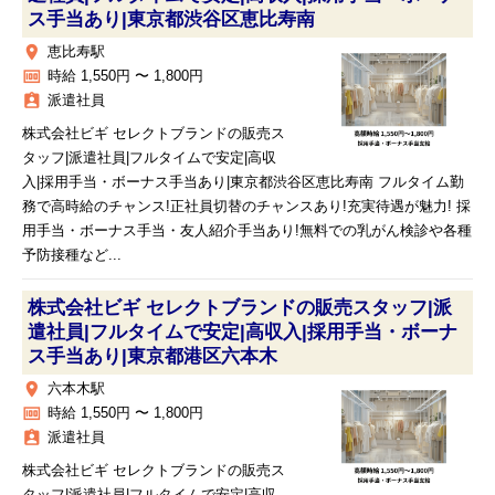
ス手当あり|東京都渋谷区恵比寿南
place
恵比寿駅
money
時給 1,550円 〜 1,800円
assignment_ind
派遣社員
株式会社ビギ セレクトブランドの販売ス
タッフ|派遣社員|フルタイムで安定|高収
入|採用手当・ボーナス手当あり|東京都渋谷区恵比寿南 フルタイム勤
務で高時給のチャンス!正社員切替のチャンスあり!充実待遇が魅力! 採
用手当・ボーナス手当・友人紹介手当あり!無料での乳がん検診や各種
予防接種など...
株式会社ビギ セレクトブランドの販売スタッフ|派
遣社員|フルタイムで安定|高収入|採用手当・ボーナ
ス手当あり|東京都港区六本木
place
六本木駅
money
時給 1,550円 〜 1,800円
assignment_ind
派遣社員
株式会社ビギ セレクトブランドの販売ス