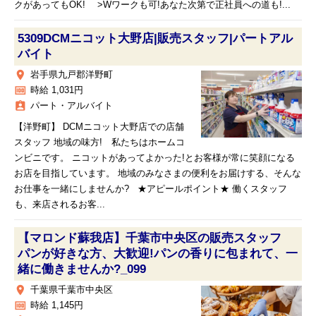
クがあってもOK! >Wワークも可!あなた次第で正社員への道も!...
5309DCMニコット大野店|販売スタッフ|パートアル
バイト
place
岩手県九戸郡洋野町
money
時給 1,031円
assignment_ind
パート・アルバイト
【洋野町】 DCMニコット大野店での店舗
スタッフ 地域の味方! 私たちはホームコ
ンビニです。 ニコットがあってよかった!とお客様が常に笑顔になる
お店を目指しています。 地域のみなさまの便利をお届けする、そんな
お仕事を一緒にしませんか? ★アピールポイント★ 働くスタッフ
も、来店されるお客...
【マロンド蘇我店】千葉市中央区の販売スタッフ
パンが好きな方、大歓迎!パンの香りに包まれて、一
緒に働きませんか?_099
place
千葉県千葉市中央区
money
時給 1,145円