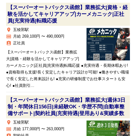
【スーパーオートバックス函館】業務拡大|資格・経
験を活かしてキャリアアップ|カーメカニック|正社
員|充実待遇|転職応援
place
五稜郭駅
money
月給 269,100円 〜 490,000円
assignment_ind
正社員
【スーパーオートバックス函館】業務拡
大|資格・経験を活かしてキャリアアップ|
カーメカニック|正社員|充実待遇|転職応援 ●充実待遇・長期休暇あり!
●資格取得も支援!長く安定したキャリア設計が可能! ●働きやすい職場
で長く安定した将来設計も! ●充実の研修制度でお仕事スタートも安
心! ●社員割引...
【スーパーオートバックス函館】業務拡大|週休3日
制・年間休日156日|未経験OK・学歴不問|自動車整
備サポート|契約社員|充実待遇|登用あり&実績多数
place
五稜郭駅
money
月給 177,000円 〜 263,000円
assignment_ind
契約社員