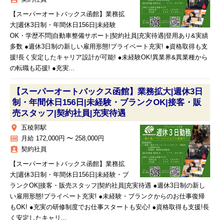
【スーパーオートバックス函館】業務拡
大|週休3日制・年間休日156日|未経験
OK・学歴不問|自動車整備サポート|契約社員|充実待遇|登用あり&実績
多数 ●週休3日制の新しい雇用形態!プライベート充実! ●資格取得も支
援!長く安定したキャリア設計が可能! ●未経験OK!異業界&異業種から
の転職も応援! ●充実...
【スーパーオートバックス函館】業務拡大|週休3日
制・年間休日156日|未経験・ブランクOK|接客・販
売スタッフ|契約社員|充実待遇
place
五稜郭駅
money
月給 172,000円 〜 258,000円
assignment_ind
契約社員
【スーパーオートバックス函館】業務拡
大|週休3日制・年間休日156日|未経験・ブ
ランクOK|接客・販売スタッフ|契約社員|充実待遇 ●週休3日制の新し
い雇用形態!プライベート充実! ●未経験・ブランクからのお仕事復帰
もOK! ●充実の研修制度でお仕事スタートも安心! ●資格取得も支援!長
く安定したキャリ...