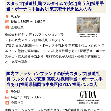
スタッフ|派遣社員|フルタイムで安定|高収入|採用手
当・ボーナス手当あり|東京都千代田区丸の内
place
東京駅
money
時給 1,550円 〜 1,680円
assignment_ind
派遣社員
株式会社ビギ レディスファッションブラ
ンドの販売スタッフ|派遣社員|フルタイム
で安定|高収入|採用手当・ボーナス手当あり|東京都千代田区丸の内 フ
ルタイム勤務で高時給のチャンス! 充実待遇が魅力! 採用手当・ボーナ
ス手当・友人紹介手当あり! 無料での乳がん検診や各種予防接種な
ど、充実の福利...
国内ファッションブランドの販売スタッフ|派遣社
員|フルタイムで安定|高収入|採用手当・ボーナス手
当あり|福岡県福岡市中央区|GYDA 福岡パルコ店
place
天神駅
money
時給 1,450円 〜 1,650円
assignment_ind
派遣社員
国内ファッションブランドの販売スタッフ|派遣社員|フルタイムで安