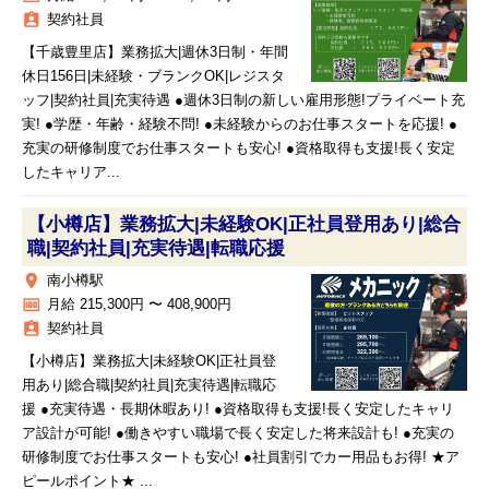
assignment_ind
契約社員
【千歳豊里店】業務拡大|週休3日制・年間
休日156日|未経験・ブランクOK|レジスタ
ッフ|契約社員|充実待遇 ●週休3日制の新しい雇用形態!プライベート充
実! ●学歴・年齢・経験不問! ●未経験からのお仕事スタートを応援! ●
充実の研修制度でお仕事スタートも安心! ●資格取得も支援!長く安定
したキャリア...
【小樽店】業務拡大|未経験OK|正社員登用あり|総合
職|契約社員|充実待遇|転職応援
place
南小樽駅
money
月給 215,300円 〜 408,900円
assignment_ind
契約社員
【小樽店】業務拡大|未経験OK|正社員登
用あり|総合職|契約社員|充実待遇|転職応
援 ●充実待遇・長期休暇あり! ●資格取得も支援!長く安定したキャリ
ア設計が可能! ●働きやすい職場で長く安定した将来設計も! ●充実の
研修制度でお仕事スタートも安心! ●社員割引でカー用品もお得! ★ア
ピールポイント★ ...