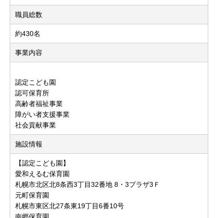
職員総数
約430名
事業内容
認定こども園
認可保育所
高齢者福祉事業
障がい者支援事業
社会貢献事業
施設情報
【認定こども園】
愛和えるむ保育園
札幌市北区北8条西3丁目32番地 8・3プラザ3Ｆ
元町保育園
札幌市東区北27条東19丁目6番10号
南郷保育園