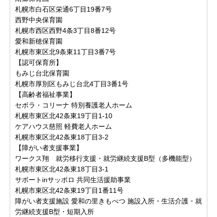
札幌市白石区栄通6丁目19番7号
西野中央保育園
札幌市西区西野4条3丁目8番12号
愛和新穂保育園
札幌市東区北9条東11丁目3番7号
【認可保育所】
もみじ台北保育園
札幌市厚別区もみじ台北4丁目3番1号
【高齢者福祉事業】
セボラ・コリーナ 特別養護老人ホーム
札幌市東区北42条東19丁目1-10
ケアハウス慈照 軽費老人ホーム
札幌市東区北42条東18丁目3-2
【障がい者支援事業】
ワークス翔 就労移行支援・就労継続支援B型（多機能型）
札幌市東区北42条東18丁目3-1
サポートinサッポロ 共同生活援助事業
札幌市東区北42条東19丁目1番11号
障がい者支援施設 愛和の里きもべつ 施設入所・生活介護・就
労継続支援B型・短期入所