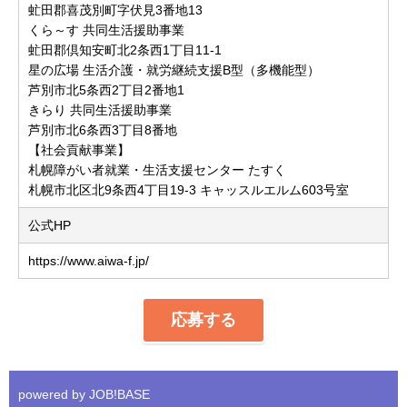
虻田郡喜茂別町字伏見3番地13
くら～す 共同生活援助事業
虻田郡倶知安町北2条西1丁目11-1
星の広場 生活介護・就労継続支援B型（多機能型）
芦別市北5条西2丁目2番地1
きらり 共同生活援助事業
芦別市北6条西3丁目8番地
【社会貢献事業】
札幌障がい者就業・生活支援センター たすく
札幌市北区北9条西4丁目19-3 キャッスルエルム603号室
公式HP
https://www.aiwa-f.jp/
応募する
powered by JOB!BASE