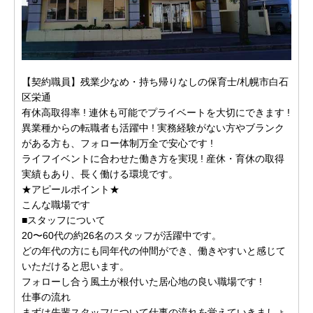
【契約職員】残業少なめ・持ち帰りなしの保育士/札幌市白石
区栄通
有休高取得率 ! 連休も可能でプライベートを大切にできます !
異業種からの転職者も活躍中 ! 実務経験がない方やブランク
がある方も、フォロー体制万全で安心です !
ライフイベントに合わせた働き方を実現 ! 産休・育休の取得
実績もあり、長く働ける環境です。
★アピールポイント★
こんな職場です
■スタッフについて
20〜60代の約26名のスタッフが活躍中です。
どの年代の方にも同年代の仲間ができ、働きやすいと感じて
いただけると思います。
フォローし合う風土が根付いた居心地の良い職場です !
仕事の流れ
まずは先輩スタッフについて仕事の流れを覚えていきましょ