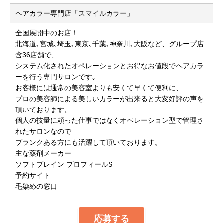
ヘアカラー専門店「スマイルカラー」
全国展開中のお店！
北海道､宮城､埼玉､東京､千葉､神奈川､大阪など、グループ店
含36店舗で、
システム化されたオペレーションとお得なお値段でヘアカラ
ーを行う専門サロンです｡
お客様には通常の美容室よりも安くて早くて便利に、
プロの美容師による美しいカラーが出来ると大変好評の声を
頂いております。
個人の技量に頼った仕事ではなくオペレーション型で管理さ
れたサロンなので
ブランクある方にも活躍して頂いております。
主な薬剤メーカー
ソフトブレイン プロフィールS
予約サイト
毛染めの窓口
応募する