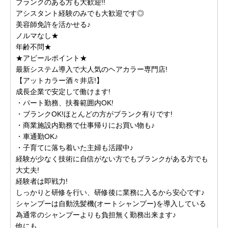
ブランクのある方も大歓迎!!
アシスタント経験のみでも大歓迎です◎
美容師免許を活かせる♪
ノルマなし★
年齢不問★
★アピールポイント★
最新システム導入で大人気のヘアカラー専門店!
【アットカラー酒々井店!】
成長企業で安定して働けます!
・パート勤務、扶養範囲内OK!
・ブランクOK!ほとんどの方がブランク有りです!
・商業施設内勤務で仕事帰りにお買い物も♪
・車通勤OK♪
・子育てに落ち着いた主婦も活躍中♪
経験が少なく技術に自信がない方でもブランクがある方でも
大丈夫!
経験者は即戦力!
しっかりと研修を行い、研修後に業務に入るから安心です♪
シャンプーは自動洗髪機(オートシャンプー)を導入している
為通常のシャンプーよりも負担無く勤務出来ます♪
他にも、