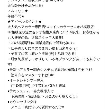
美容師免許を活かせる♪
ノルマなし★
年齢不問★
★アピールポイント★
大人気ヘアカラー専門店!スマイルカラーセレオ相模原店!
JR相模原駅近のセレオ相模原店内にOPEN以来、お客様から
も大盛況の為、追加スタッフ大募集!
・JR相模原駅前の商業施設内で通勤も楽々♪
・仕事終わりにそのまま買い物も出来ちゃう!
・子育てに落ち着いた主婦(夫)も活躍できる!
・研修制度がしっかりしている為ブランクがあっても安心で
す!
●最新ヘアカラー調合システムで薬剤の知識は不要です!
塗り方をマスターすればOK!
●オートシャンプー導入
(手袋着用可) で手荒れの悩みも軽減!
●予約システム・券売機導入で
予約管理・電話対応・お金のやり取りなし!
●カウンセリングは
メニュー表に沿って質問するだけ!!