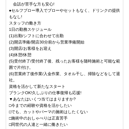
会話が苦手な方も安心!
●セルフブロー導入でブローやセットもなく、ドリンクの提供
もなし!
スタッフの働き方
1日の勤務スケジュール
(1)出勤/シフトに合わせて出勤
(2)開店準備/開店30分前から営業準備開始
(3)開店/お客様をお迎え
(4)休憩/休憩
(5)受付終了/受付終了後、残ったお客様を随時施術と可能な範
囲で片付け。
(6)営業終了後作業/入金作業、タオル干し、掃除などをして退
社。
資格を活かして新たなスタート
ブランクOK!久しぶりの仕事復帰も応援!
▼あなたはいくつ当てはまりますか?
□今までの経験や資格を活かしたい
□でも、カットやパーマの施術はしたくない
□施術中のおしゃべりは正直苦手
□同世代の人達と一緒に働きたい