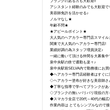
ブランクのある方も大歓迎!!
アシスタント経験のみでも大歓迎で
美容師免許を活かせる♪
ノルマなし★
年齢不問★
★アピールポイント★
大人気のヘアカラー専門店スマイル
関東で大人気のヘアカラー専門店!
業績好調の為スタッフ増員決定♪
一緒に働いて頂ける仲間を大募集中
泉中央駅の傍で通勤も楽々♪
泉中央駅前SELVA内で勤務後にお
◆ヘアカラー専門店経験者はすぐに
◇ヘアカラー塗布が好きな美容師さん
◆丁寧な指導で学べてブランクがあ
◇ブランクの無いバリバリ現役の方
◆スマカラ全店で20代～40代の幅
作業内容は とてもシンプルなので接