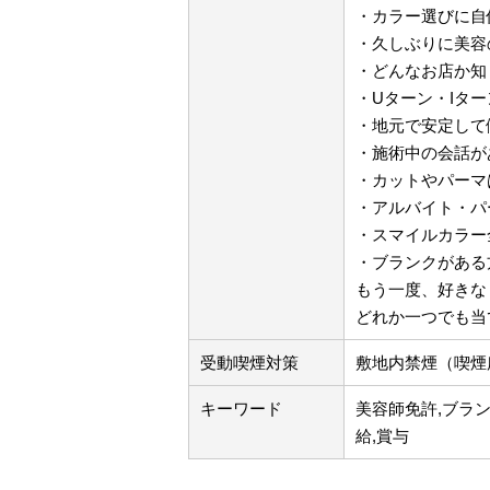
・カラー選びに自
・久しぶりに美容
・どんなお店か知
・Uターン・Iタ
・地元で安定して
・施術中の会話が
・カットやパーマ
・アルバイト・パ
・スマイルカラー全
・ブランクがある
もう一度、好きな
どれか一つでも当
受動喫煙対策
敷地内禁煙（喫煙
キーワード
美容師免許,ブラン
給,賞与