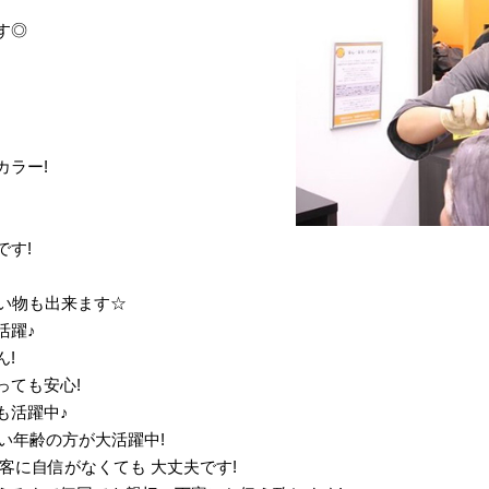
す◎
カラー!
です!
買い物も出来ます☆
活躍♪
!
っても安心!
も活躍中♪
広い年齢の方が大活躍中!
客に自信がなくても 大丈夫です!