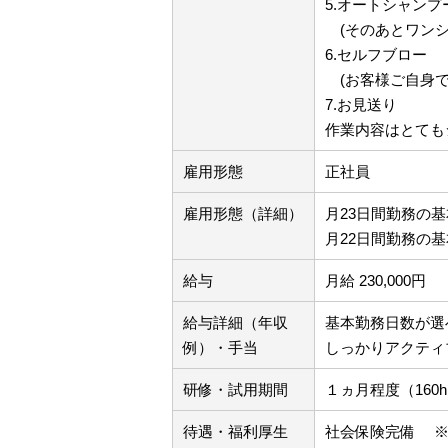
5.オートシャンプ
(そのあとワンシ
6.セルフブロー
(お客様ご自身で
7.お見送り
作業内容はとても
雇用形態
正社員
雇用形態（詳細）
月23日間勤務の基本
月22日間勤務の基本
給与
月給 230,000円
給与詳細（年収
基本勤務日数が選
例）・手当
しっかりアクティ
研修・試用期間
１ヵ月程度（160
待遇・福利厚生
社会保険完備 ※