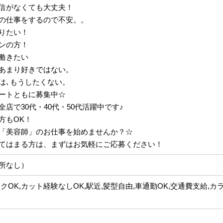
信がなくても大丈夫！
の仕事をするので不安。。
りたい！
ーンの方！
働きたい
あまり好きではない。
は､もうしたくない。
ートともに募集中☆
店で30代・40代・50代活躍中です♪
方もOK！
「美容師」のお仕事を始めませんか？☆
てはまる方は、まずはお気軽にご応募ください！
所なし）
クOK,カット経験なしOK,駅近,髪型自由,車通勤OK,交通費支給,カ