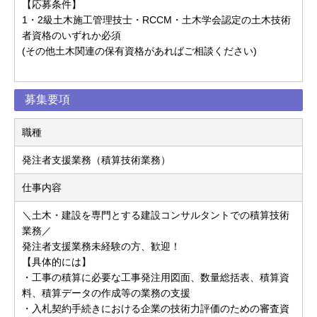
【応募条件】
1・2級土木施工管理技士・RCCM・土木学会認定の土木技術
者資格のいずれか必須
(その他土木関連の保有資格があればご相談ください)
募集要項
職種
発注者支援業務（積算技術業務）
仕事内容
＼土木・建設を専門とする建設コンサルタントでの積算技術
業務／
発注者支援業務未経験の方、歓迎！
【具体的には】
・工事の積算に必要な工事発注用図面、数量総括表、積算資
料、積算データの作成等の業務の支援
・入札契約手続きにおける企業の技術力評価のための審査資