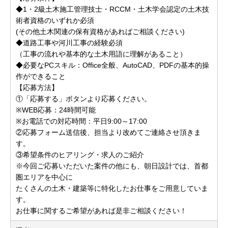
◆1・2級土木施工管理技士・RCCM・土木学会認定の土木技
術者資格のいずれか必須
(その他土木関連の保有資格があればご相談ください)
◆道路工事や河川工事の経験必須
（工事の流れや基本的な土木用語に理解があること）
◆必要なPCスキル：Office全般、AutoCAD、PDFの基本的操
作ができること
【応募方法】
①「応募する」ボタンより応募ください。
※WEB応募：24時間可能
※お電話での対応時間：平日9:00～17:00
②応募フォーム送信後、担当より改めてご連絡させ頂きま
す。
③希望条件のヒアリング・求人のご紹介
※今回ご応募いただいた案件の他にも、朝日設計では、首都
圏エリアを中心に
たくさんの土木・建築等に特化したお仕事をご用意していま
す。
お仕事に関するご希望があれば是非ご相談ください！