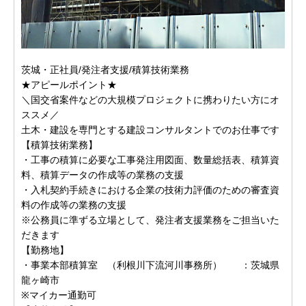
茨城・正社員/発注者支援/積算技術業務
★アピールポイント★
＼国交省案件などの大規模プロジェクトに携わりたい方にオ
ススメ／
土木・建設を専門とする建設コンサルタントでのお仕事です
【積算技術業務】
・工事の積算に必要な工事発注用図面、数量総括表、積算資
料、積算データの作成等の業務の支援
・入札契約手続きにおける企業の技術力評価のための審査資
料の作成等の業務の支援
※公務員に準ずる立場として、発注者支援業務をご担当いた
だきます
【勤務地】
・事業本部積算室 （利根川下流河川事務所） ：茨城県
龍ヶ崎市
※マイカー通勤可