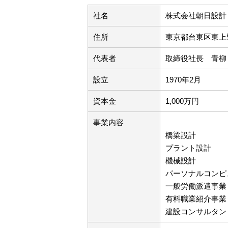
社名
株式会社朝日設計
住所
東京都台東区東上野
代表者
取締役社長 青柳
設立
1970年2月
資本金
1,000万円
事業内容
橋梁設計
プラント設計
機械設計
パーソナルコンピ
一般労働派遣事業（許
有料職業紹介事業（許
建設コンサルタント