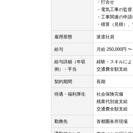
・打合せ
・電気工事の監督
・工事関連の申請
・積算（見積）、
雇用形態
派遣社員
給与
月給 250,000円 〜 
給与詳細（年収
経験・スキルによ
例）・手当
交通費全額支給
契約期間
長期
待遇・福利厚生
社会保険完備
残業代別途支給
交通費全額支給
勤務先
首都圏各所現場