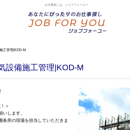
お仕事探しは、ジョブフォーユー
工管理|KOD-M
気設備施工管理|KOD-M
理
K！＞
願いします。
圏各所の現場を担当していただきま