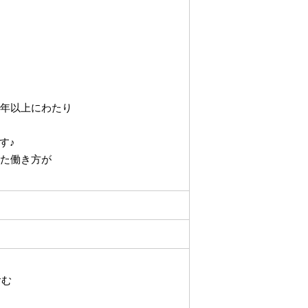
0年以上にわたり
す♪
れた働き方が
含む
下する可能性があります