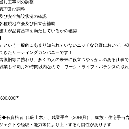
当し工事間の調整
管理及び調整
及び安全施設状況の確認
各種現地立会及び日立会補助
施工が品質基準を満たしているかの確認
】
』という一般的にあまり知られていないニッチな分野において、4
てきたリーティングカンパニーです！
害復旧等に携わり、多くの人の未来に役立つやりがいのある仕事で
残業も平均月30時間以内なので、ワーク・ライフ・バランスの取
600,000円
,000円◆有資格者（1級土木）、残業手当（30H/月）、家族・住宅手当
るプロジェクトや経験・能力等により上