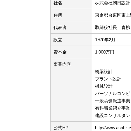
社名
株式会社朝日設計
住所
東京都台東区東上野
代表者
取締役社長 青柳
設立
1970年2月
資本金
1,000万円
事業内容
橋梁設計
プラント設計
機械設計
パーソナルコンピ
一般労働派遣事業（許
有料職業紹介事業（許
建設コンサルタント
公式HP
http://www.asahis