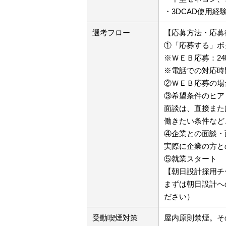
・3DCAD使用経
選考フロー
【応募方法・応募
①「応募する」ボ
※ＷＥＢ応募：2
※電話での対応時
②ＷＥＢ応募の場
③希望条件のヒア
面談は、直接また
働きたい条件など
④企業との面談・
実際に企業の方と
⑤就業スタート
【朝日設計採用チ
まずは朝日設計へ
ださい）
受動喫煙対策
屋内原則禁煙。そ