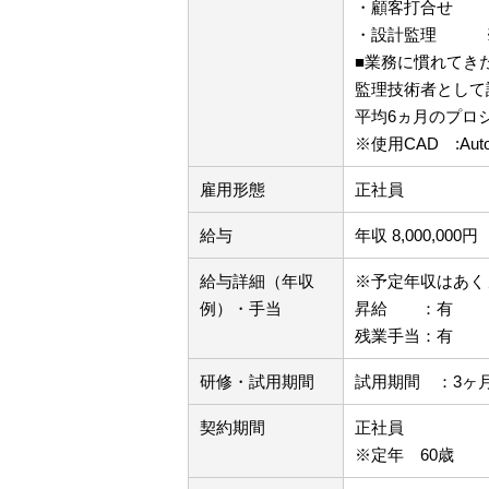
・顧客打合せ
・設計監理 ※現
■業務に慣れてき
監理技術者として
平均6ヵ月のプロ
※使用CAD :Aut
雇用形態
正社員
給与
年収 8,000,000円
給与詳細（年収
※予定年収はあく
例）・手当
昇給 ：有
残業手当：有
研修・試用期間
試用期間 ：3ヶ
契約期間
正社員
※定年 60歳