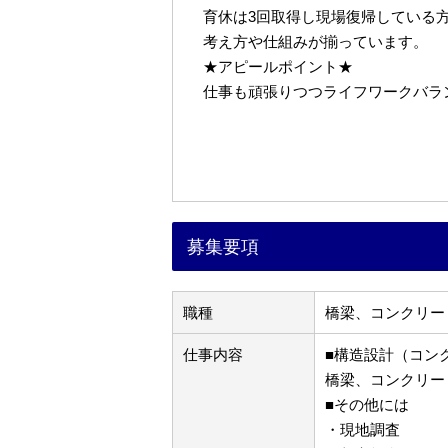
育休は3回取得し現場復帰している
考え方や仕組みが揃っています。
★アピールポイント★
仕事も頑張りつつライフワークバラ
募集要項
職種
橋梁、コンクリー
仕事内容
■構造設計（コン
橋梁、コンクリー
■その他には
・現地調査