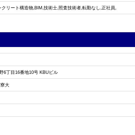
ンクリート構造物,BIM,技術士,照査技術者,転勤なし,正社員,
6丁目16番地10号 KBUビル
 寮大