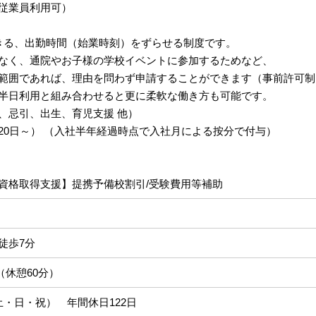
従業員利用可）
きる、出勤時間（始業時刻）をずらせる制度です。
なく、通院やお子様の学校イベントに参加するためなど、
範囲であれば、理由を問わず申請することができます（事前許可制
半日利用と組み合わせると更に柔軟な働き方も可能です。
、忌引、出生、育児支援 他）
20日～） （入社半年経過時点で入社月による按分で付与）
資格取得支援】提携予備校割引/受験費用等補助
徒歩7分
 （休憩60分）
土・日・祝） 年間休日122日