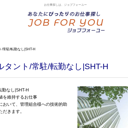
お仕事探しは、ジョブフォーユー
常駐/転勤なし|SHT-H
タント/常駐/転勤なし|SHT-H
勤なし|SHT-H
値を維持するお仕事
において、管理組合様への技術的助
ただきます。