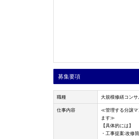
募集要項
職種
大規模修繕コンサ
仕事内容
≪管理する分譲マ
ます≫
【具体的には】
・工事提案:改修