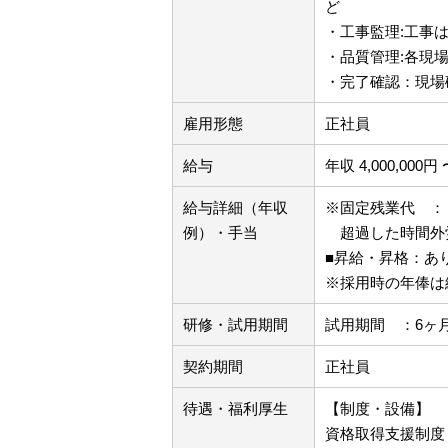
ど
・工事監理:工事
・品質管理:各現
・完了確認：現場
雇用形態
正社員
給与
年収 4,000,000円 
給与詳細（年収
※固定残業代 ： 1
例）・手当
超過した時間外
■昇給・昇格：あ
※採用時の年俸は
研修・試用期間
試用期間 ：6ヶ
契約期間
正社員
待遇・福利厚生
【制度・設備】
資格取得支援制度