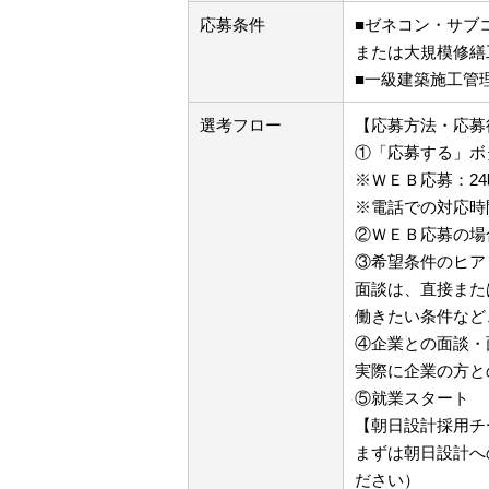
応募条件
■ゼネコン・サブ
または大規模修繕
■一級建築施工管
選考フロー
【応募方法・応募
①「応募する」ボ
※ＷＥＢ応募：2
※電話での対応時
②ＷＥＢ応募の場
③希望条件のヒア
面談は、直接また
働きたい条件など
④企業との面談・
実際に企業の方と
⑤就業スタート
【朝日設計採用チ
まずは朝日設計へ
ださい）