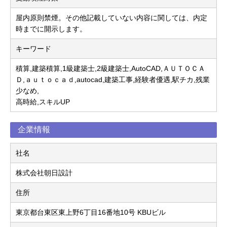
屋内原則禁煙。その他記載していない内容に関しては、内定
時までに開示します。
キーワード
積算,建築積算,1級建築士,2級建築士,AutoCAD,ＡＵＴＯＣＡ
Ｄ,ａｕｔｏｃａｄ,autocad,建築工事,経験者優遇,駅チカ,残業
少なめ,
高時給,スキルUP
企業情報
社名
株式会社朝日設計
住所
東京都台東区東上野6丁目16番地10号 KBUビル