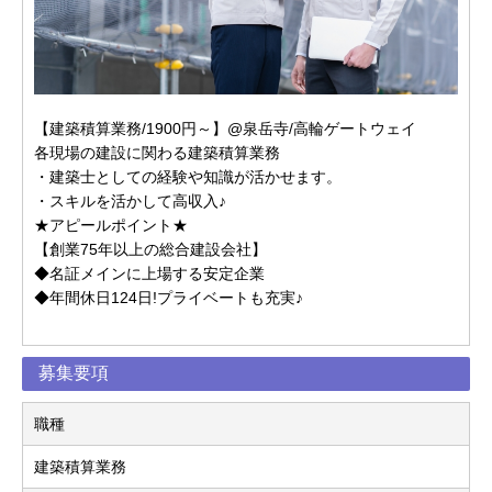
【建築積算業務/1900円～】@泉岳寺/高輪ゲートウェイ
各現場の建設に関わる建築積算業務
・建築士としての経験や知識が活かせます。
・スキルを活かして高収入♪
★アピールポイント★
【創業75年以上の総合建設会社】
◆名証メインに上場する安定企業
◆年間休日124日!プライベートも充実♪
募集要項
職種
建築積算業務