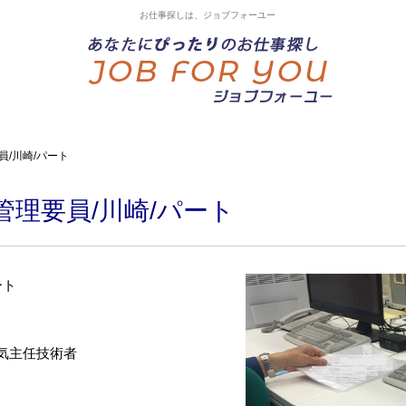
お仕事探しは、ジョブフォーユー
員/川崎/パート
管理要員/川崎/パート
ート
気主任技術者