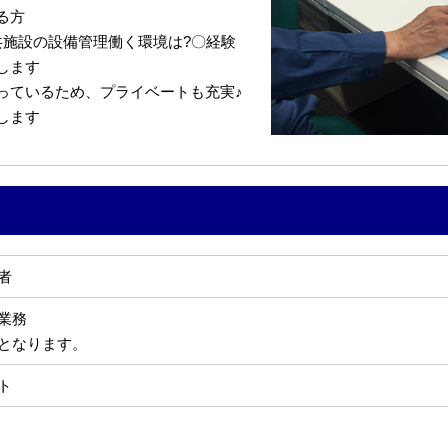
る方
共施設の設備管理働く環境は?〇経験
します
っているため、プライベートも充実♪
します
者
業務
となります。
ト