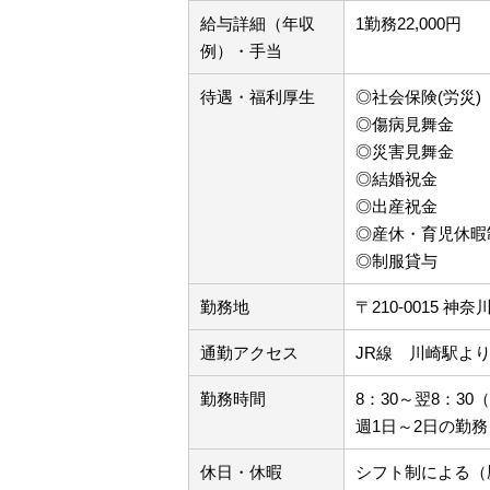
給与詳細（年収
1勤務22,000円
例）・手当
待遇・福利厚生
◎社会保険(労災)
◎傷病見舞金
◎災害見舞金
◎結婚祝金
◎出産祝金
◎産休・育児休暇
◎制服貸与
勤務地
〒210-0015 
通勤アクセス
JR線 川崎駅より
勤務時間
8：30～翌8：3
週1日～2日の勤
休日・休暇
シフト制による（