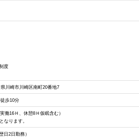
制度
神奈川県川崎市川崎区南町20番地7
徒歩10分
0（実働16Ｈ、休憩8Ｈ仮眠含む）
務となります。
歴日2日勤務）